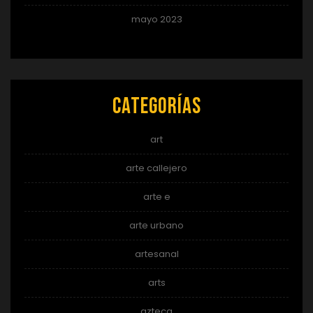
mayo 2023
Categorías
art
arte callejero
arte e
arte urbano
artesanal
arts
azteca