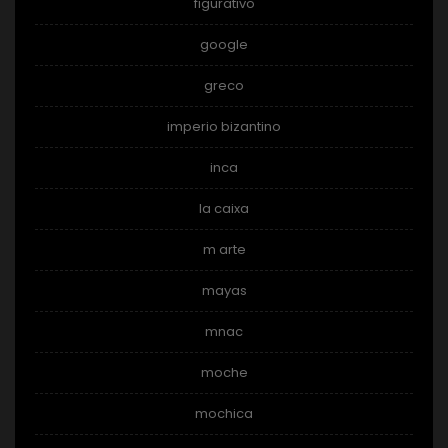
figurativo
google
greco
imperio bizantino
inca
la caixa
m arte
mayas
mnac
moche
mochica