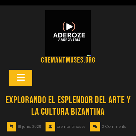
Saltar
al
contenido
cremantmuses.org
Botón
Abrir
Explorando el Esplendor del Arte y
la Cultura Bizantina
19 junio 2026
cremantmuses
0 Comments