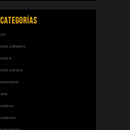
Categorías
art
arte callejero
arte e
arte urbano
artesanal
arts
azteca
aztecas
barcelona