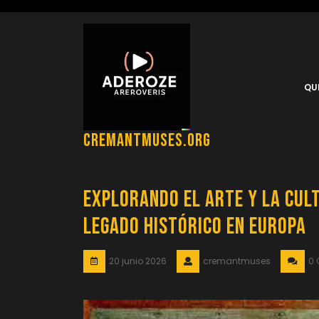
Saltar
al
contenido
QU
cremantmuses.org
Explorando el Arte y la Cult
Legado Histórico en Europa
20 junio 2026
cremantmuses
0