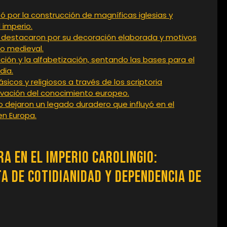
zó por la construcción de magníficas iglesias y
 imperio.
s destacaron por su decoración elaborada y motivos
bro medieval.
ción y la alfabetización, sentando las bases para el
dia.
ásicos y religiosos a través de los scriptoria
rvación del conocimiento europeo.
gio dejaron un legado duradero que influyó en el
en Europa.
ra en el Imperio Carolingio:
ta de Cotidianidad y Dependencia de