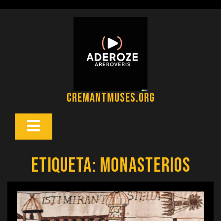
Saltar
al
contenido
cremantmuses.org
Botón
Abrir
Etiqueta:
monasterios