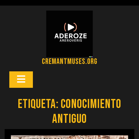
Saltar
al
contenido
cremantmuses.org
Botón
Abrir
Etiqueta:
conocimiento
antiguo