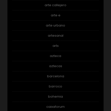
arte callejero
arte e
arte urbano
artesanal
arts
azteca
aztecas
barcelona
barroco
bohemia
caixaforum