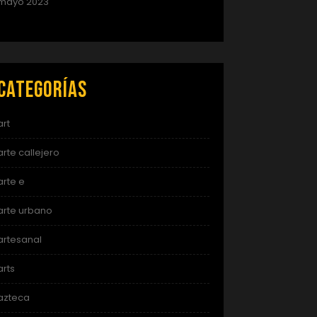
mayo 2023
Categorías
art
arte callejero
arte e
arte urbano
artesanal
arts
azteca