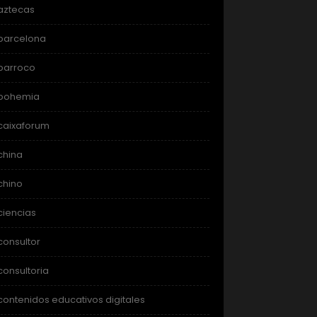
aztecas
barcelona
barroco
bohemia
caixaforum
china
chino
ciencias
consultor
consultoria
contenidos educativos digitales