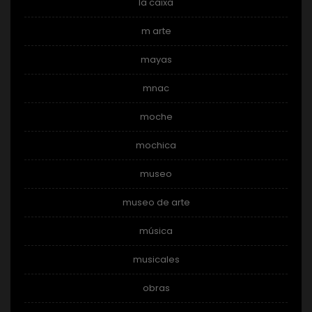
la caixa
m arte
mayas
mnac
moche
mochica
museo
museo de arte
música
musicales
obras