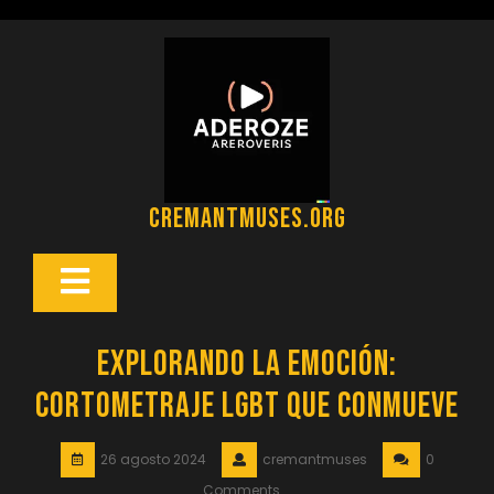
Saltar
al
contenido
cremantmuses.org
Botón
Abrir
Explorando la Emoción:
Cortometraje LGBT que Conmueve
26 agosto 2024
cremantmuses
0
Comments