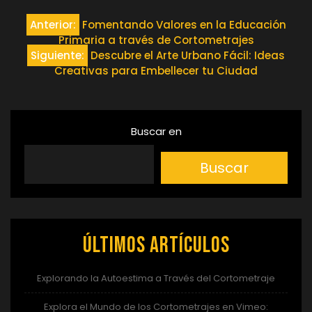
Navegación
Anterior:
Fomentando Valores en la Educación
Primaria a través de Cortometrajes
de
Siguiente:
Descubre el Arte Urbano Fácil: Ideas
Creativas para Embellecer tu Ciudad
entradas
Buscar en
Buscar
Últimos artículos
Explorando la Autoestima a Través del Cortometraje
Explora el Mundo de los Cortometrajes en Vimeo: