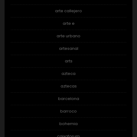
arte callejero
arte e
arte urbano
artesanal
arts
azteca
aztecas
barcelona
barroco
bohemia
caixaforum