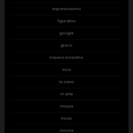
expresionismo
figurativo
google
greco
imperio bizantino
inca
la caixa
m arte
mayas
mnac
moche