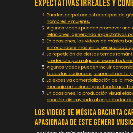
Expectativas Irreales y Com
Pueden perpetuar estereotipos de géne
hombres y mujeres.
Algunos videos pueden promover una vis
relaciones, generando expectativas po
En ocasiones, los videos de música ba
enfocándose más en la sensualidad que 
La repetición de ciertos temas románt
predecible para algunos espectadores
Algunos videos pueden incluir conteni
todas las audiencias, especialmente p
La excesiva comercialización de la ima
mensaje emocional y profundo que tra
En ocasiones, la producción visual elab
canción, distrayendo al espectador de
Los videos de música bachata ca
apasionada de este género music
Los videos de música bachata capturan la 