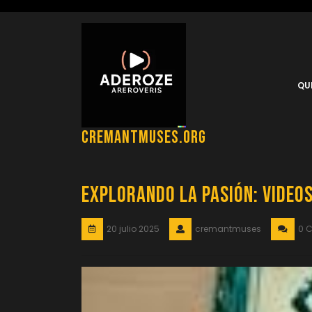
Saltar
al
contenido
QU
cremantmuses.org
Explorando la Pasión: Video
20 julio 2025
cremantmuses
0 