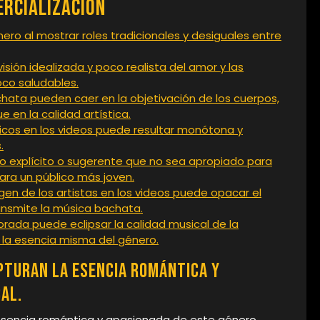
ercialización
ro al mostrar roles tradicionales y desiguales entre
ión idealizada y poco realista del amor y las
co saludables.
chata pueden caer en la objetivación de los cuerpos,
en la calidad artística.
icos en los videos puede resultar monótona y
.
do explícito o sugerente que no sea apropiado para
ara un público más joven.
gen de los artistas en los videos puede opacar el
nsmite la música bachata.
orada puede eclipsar la calidad musical de la
 la esencia misma del género.
pturan la esencia romántica y
al.
esencia romántica y apasionada de este género