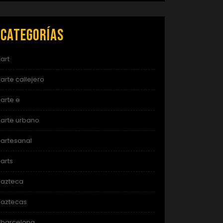
Categorías
art
arte callejero
arte e
arte urbano
artesanal
arts
azteca
aztecas
barcelona