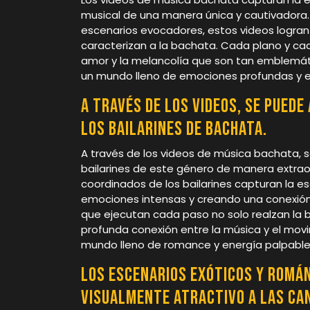
musical de una manera única y cautivadora.
escenarios evocadores, estos videos logran t
caracterizan a la bachata. Cada plano y cada
amor y la melancolía que son tan emblemát
un mundo lleno de emociones profundas y exp
A través de los videos, se puede
los bailarines de bachata.
A través de los videos de música bachata, s
bailarines de este género de manera extraor
coordinados de los bailarines capturan la 
emociones intensas y creando una conexión í
que ejecutan cada paso no solo realzan la bel
profunda conexión entre la música y el mov
mundo lleno de romance y energía palpable
Los escenarios exóticos y román
visualmente atractivo a las ca