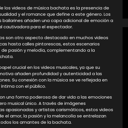
e los videos de música bachata es la presencia de
nsualidad y el romance que define a este género. Los
s bailarines añaden una capa adicional de emoción a
al cautivadora para el espectador.
cos son otro aspecto destacado en muchos videos
as hasta calles pintorescas, estos escenarios
o de pasión y melodía, complementando a la
chata.
apel crucial en los videos musicales, ya que su
emotiva añaden profundidad y autenticidad a las
iones. Su conexión con la música se ve reflejada en
ntima con el público.
son una forma poderosa de dar vida a las emociones
ero musical único. A través de imágenes
s apasionadas y artistas carismáticos, estos videos
 el amor, la pasión y la melancolía se entrelazan
 todos los amantes de la bachata.