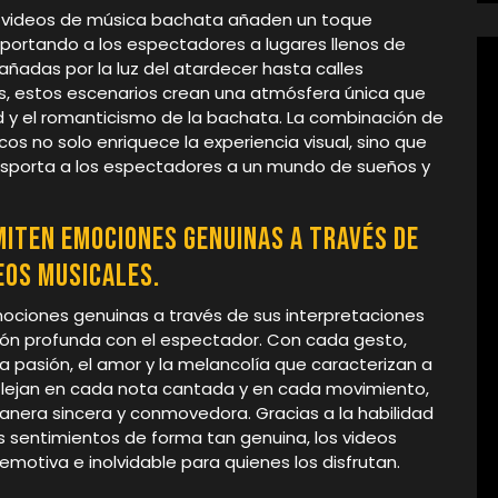
os videos de música bachata añaden un toque
sportando a los espectadores a lugares llenos de
ñadas por la luz del atardecer hasta calles
s, estos escenarios crean una atmósfera única que
 y el romanticismo de la bachata. La combinación de
os no solo enriquece la experiencia visual, sino que
sporta a los espectadores a un mundo de sueños y
iten emociones genuinas a través de
eos musicales.
mociones genuinas a través de sus interpretaciones
ión profunda con el espectador. Con cada gesto,
la pasión, el amor y la melancolía que caracterizan a
eflejan en cada nota cantada y en cada movimiento,
nera sincera y conmovedora. Gracias a la habilidad
s sentimientos de forma tan genuina, los videos
motiva e inolvidable para quienes los disfrutan.