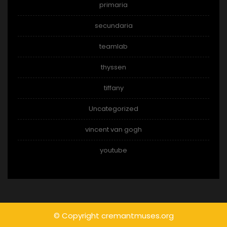
primaria
secundaria
teamlab
thyssen
tiffany
Uncategorized
vincent van gogh
youtube
© Copyright cremantmuses.org