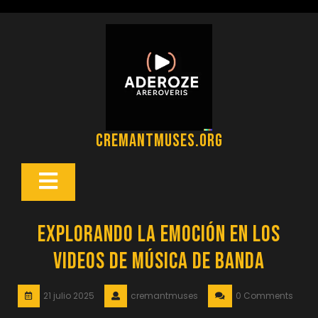
Saltar
al
contenido
cremantmuses.org
Botón
Abrir
Explorando la Emoción en los
Videos de Música de Banda
21 julio 2025
cremantmuses
0 Comments