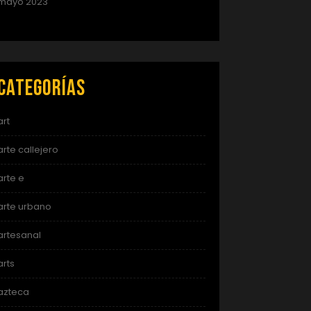
mayo 2023
Categorías
art
arte callejero
arte e
arte urbano
artesanal
arts
azteca