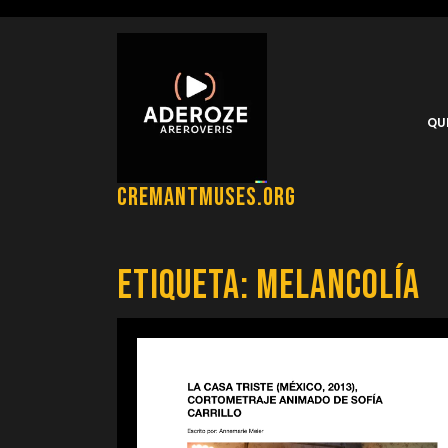
Saltar
al
contenido
QU
cremantmuses.org
Etiqueta:
melancolía