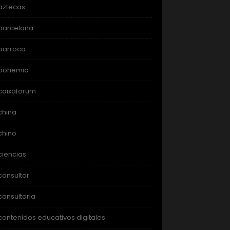
aztecas
barcelona
barroco
bohemia
caixaforum
china
chino
ciencias
consultor
consultoria
contenidos educativos digitales