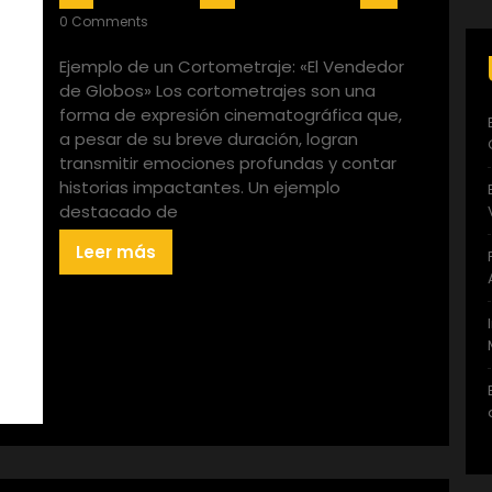
0 Comments
Ejemplo de un Cortometraje: «El Vendedor
de Globos» Los cortometrajes son una
forma de expresión cinematográfica que,
a pesar de su breve duración, logran
transmitir emociones profundas y contar
historias impactantes. Un ejemplo
destacado de
Leer más