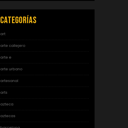
Categorías
art
arte callejero
arte e
arte urbano
artesanal
arts
azteca
aztecas
barcelona