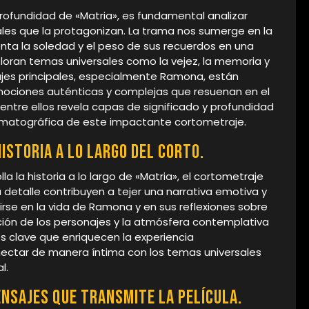
ofundidad de «Matria», es fundamental analizar
ales que la protagonizan. La trama nos sumerge en la
ta la soledad y el peso de sus recuerdos en una
xploran temas universales como la vejez, la memoria y
ajes principales, especialmente Ramona, están
mociones auténticas y complejas que resuenan en el
entre ellos revela capas de significado y profundidad
ematográfica de este impactante cortometraje.
istoria a lo largo del corto.
la historia a lo largo de «Matria», el cortometraje
etalle contribuyen a tejer una narrativa emotiva y
rse en la vida de Ramona y en sus reflexiones sobre
ución de los personajes y la atmósfera contemplativa
clave que enriquecen la experiencia
nectar de manera íntima con los temas universales
l.
nsajes que transmite la película.