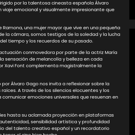
Dirigido por la talentosa cineasta española Álvaro
 viaje emocional y visualmente impresionante que
a de Ramona, una mujer mayor que vive en una pequeña
 de la cámara, somos testigos de la soledad y la lucha
 del tiempo y los recuerdos de su pasado.
actuación conmovedora por parte de la actriz María
nda sensación de melancolía y belleza en cada
or Xavi Font complementa magistralmente la
 por Álvaro Gago nos invita a reflexionar sobre la
raíces. A través de los silencios elocuentes y los
ra comunicar emociones universales que resuenan en
ales hasta su aclamada proyección en plataformas
 autenticidad, sensibilidad artística y profundidad
o del talento creativo español y un recordatorio
tener el cine bien hecho.