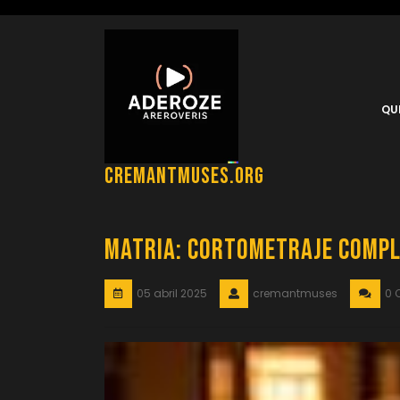
Saltar
al
contenido
QU
cremantmuses.org
Matria: Cortometraje Comple
05 abril 2025
cremantmuses
0 