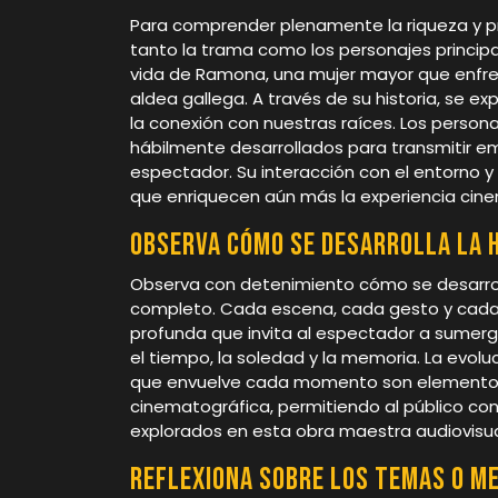
Para comprender plenamente la riqueza y pr
tanto la trama como los personajes princip
vida de Ramona, una mujer mayor que enfren
aldea gallega. A través de su historia, se e
la conexión con nuestras raíces. Los person
hábilmente desarrollados para transmitir e
espectador. Su interacción con el entorno y 
que enriquecen aún más la experiencia cin
Observa cómo se desarrolla la h
Observa con detenimiento cómo se desarrolla 
completo. Cada escena, cada gesto y cada d
profunda que invita al espectador a sumergi
el tiempo, la soledad y la memoria. La evol
que envuelve cada momento son elementos 
cinematográfica, permitiendo al público co
explorados en esta obra maestra audiovisua
Reflexiona sobre los temas o me