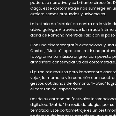
poderosa narrativa y su brillante dirección. 
Gago, este cortometraje nos sumerge en un
explora temas profundos y universales.
La historia de “Matria” se centra en la vid
aldea gallega. A través de la mirada íntima
diaria de Ramona mientras lidia con el paso
Con una cinematografía excepcional y una 
Costas, “Matria” logra transmitir una profu
fotograma. La música original compuesta p
atmósfera contemplativa del cortometraje.
El guion minimalista pero impactante escrito
vejez, la memoria y la conexión con nuestras 
gestos cotidianos de Ramona, “Matria” log
el corazón del espectador.
Desde su estreno en festivales internacion
digitales, “Matria” ha recibido elogios por su
temática. Este cortometraje es un testimoni
poderoso del impacto emocional que puede 