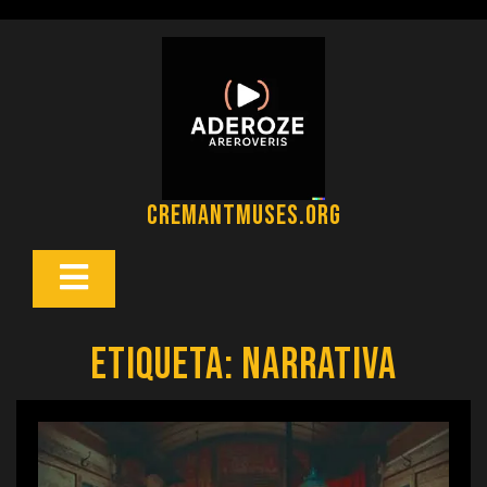
Saltar
al
contenido
cremantmuses.org
Botón
Abrir
Etiqueta:
narrativa