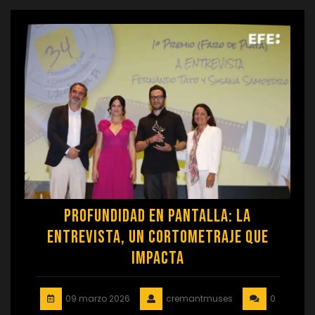
Profundidad en Pantalla: La
Entrevista, un Cortometraje que
Impacta
09 marzo 2026
cremantmuses
0