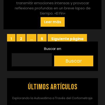
transmitir emociones intensas y provocar
reflexiones profundas en un breve lapso de
tiempo. «El Fin»
Leer más
Paginación
1
2
…
6
Siguiente página
Página
Página
Página
de
Buscar en
entradas
Buscar
Últimos artículos
Explorando la Autoestima a Través del Cortometraje