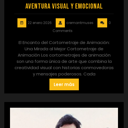
Aventura Visual y Emocional
22 enero 2026
cremantmuses
0
Comments
El Encanto del Cortometraje de Animación:
Una Mirada al Mejor Cortometraje de
Animación Los cortometrajes de animación
son una forma única de arte que combina la
creatividad visual con historias conmovedoras
y mensajes poderosos. Cada
Leer más