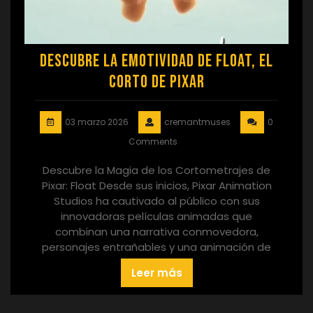
Descubre la Emotividad de Float, el
Corto de Pixar
03 marzo 2026
cremantmuses
0
Comments
Descubre la Magia de los Cortometrajes de
Pixar: Float Desde sus inicios, Pixar Animation
Studios ha cautivado al público con sus
innovadoras películas animadas que
combinan una narrativa conmovedora,
personajes entrañables y una animación de
Leer más