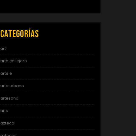
Categorías
art
arte callejero
arte e
arte urbano
artesanal
arts
azteca
aztecas