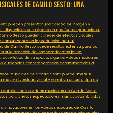
usicales de Camilo Sesto: Una
esto pueden presentar una calidad de imagen y
as disponibles en la época en que fueron producidos.
 Camilo Sesto pueden carecer de efectos visuales
an comúnmente en la producción actual.
es de Camilo Sesto puede resultar extensa para los
ectar la atención del espectador más joven.
característico de su época, algunos videos musicales
con audiencias contemporáneas acostumbradas a
ideos musicales de Camilo Sesto puede limitar su
 mayor diversidad visual y narrativa en este tipo de
 teatrales en los videos musicales de Camilo Sesto
alistas para ciertos espectadores más acostumbrados
 o innovadores en los videos musicales de Camilo
escura comparado con las producciones audiovisuales