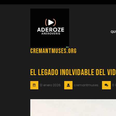
Saltar
al
contenido
QU
cremantmuses.org
El legado inolvidable del vi
13 enero 2026
cremantmuses
0