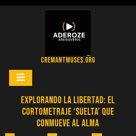
Saltar
al
contenido
cremantmuses.org
Botón
Abrir
Explorando la Libertad: El
Cortometraje ‘Suelta’ que
Conmueve al Alma