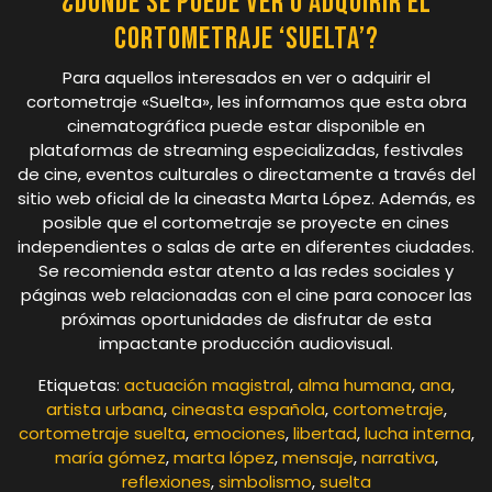
¿Dónde se puede ver o adquirir el
cortometraje ‘Suelta’?
Para aquellos interesados en ver o adquirir el
cortometraje «Suelta», les informamos que esta obra
cinematográfica puede estar disponible en
plataformas de streaming especializadas, festivales
de cine, eventos culturales o directamente a través del
sitio web oficial de la cineasta Marta López. Además, es
posible que el cortometraje se proyecte en cines
independientes o salas de arte en diferentes ciudades.
Se recomienda estar atento a las redes sociales y
páginas web relacionadas con el cine para conocer las
próximas oportunidades de disfrutar de esta
impactante producción audiovisual.
Etiquetas:
actuación magistral
,
alma humana
,
ana
,
artista urbana
,
cineasta española
,
cortometraje
,
cortometraje suelta
,
emociones
,
libertad
,
lucha interna
,
maría gómez
,
marta lópez
,
mensaje
,
narrativa
,
reflexiones
,
simbolismo
,
suelta