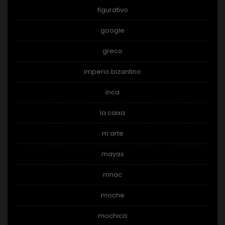
figurativo
google
greco
imperio bizantino
inca
la caixa
m arte
mayas
mnac
moche
mochica