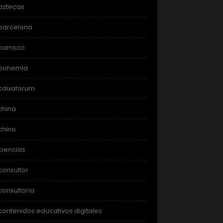
aztecas
barcelona
barroco
bohemia
caixaforum
china
chino
ciencias
consultor
consultoria
contenidos educativos digitales