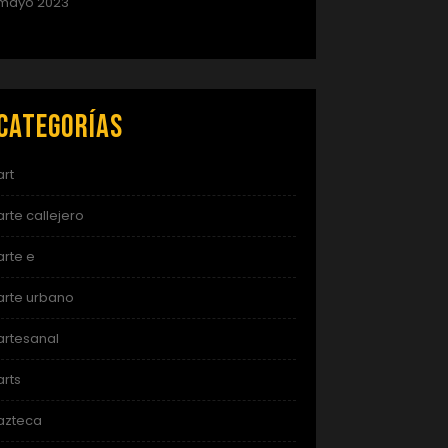
mayo 2023
Categorías
art
arte callejero
arte e
arte urbano
artesanal
arts
azteca