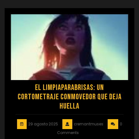
El Limpiaparabrisas: Un
Cortometraje Conmovedor que Deja
Huella
29 agosto 2025
cremantmuses
0
Comments