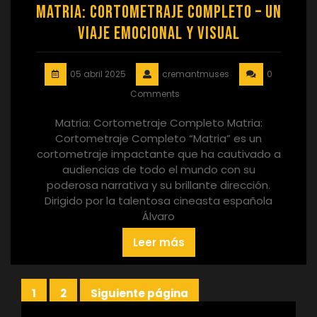
Matria: Cortometraje Completo – Un
Viaje Emocional y Visual
05 abril 2025
cremantmuses
0
Comments
Matria: Cortometraje Completo Matria:
Cortometraje Completo “Matria” es un
cortometraje impactante que ha cautivado a
audiencias de todo el mundo con su
poderosa narrativa y su brillante dirección.
Dirigido por la talentosa cineasta española
Álvaro
Leer más
Paginación
1
2
Siguiente página
Página
Página