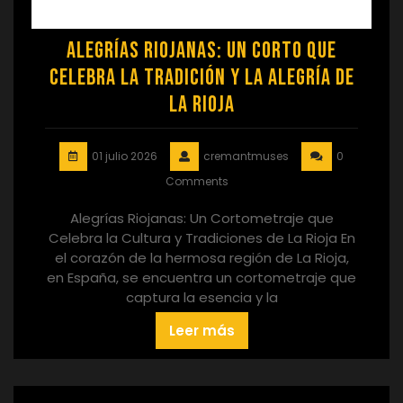
Alegrías Riojanas: Un Corto que
Celebra la Tradición y la Alegría de
La Rioja
01 julio 2026
cremantmuses
0
Comments
Alegrías Riojanas: Un Cortometraje que
Celebra la Cultura y Tradiciones de La Rioja En
el corazón de la hermosa región de La Rioja,
en España, se encuentra un cortometraje que
captura la esencia y la
Leer más