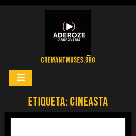
Saltar
al
contenido
cremantmuses.org
Botón
Abrir
Etiqueta:
cineasta