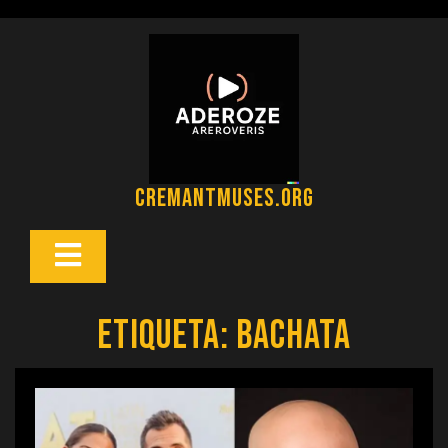
Saltar
al
contenido
cremantmuses.org
Botón
Abrir
Etiqueta:
bachata