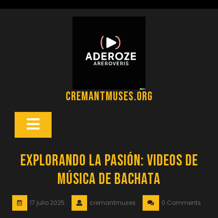
Saltar
al
contenido
cremantmuses.org
Botón
Abrir
Explorando la Pasión: Videos de
Música de Bachata
17 julio 2025
cremantmuses
0 Comments