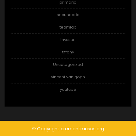
primaria
secundaria
teamlab
thyssen
tiffany
Uncategorized
vincent van gogh
youtube
© Copyright cremantmuses.org