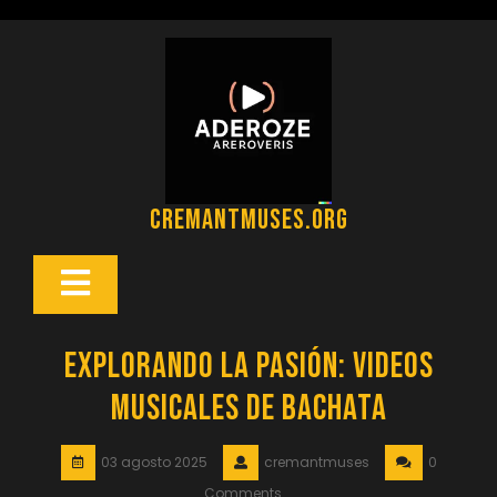
Saltar
al
contenido
cremantmuses.org
Botón
Abrir
Explorando la Pasión: Videos
Musicales de Bachata
03 agosto 2025
cremantmuses
0
Comments