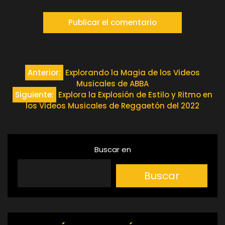
Navegación
Anterior:
Explorando la Magia de los Videos
Musicales de ABBA
de
Siguiente:
Explora la Explosión de Estilo y Ritmo en
los Videos Musicales de Reggaetón del 2022
entradas
Buscar en
Buscar