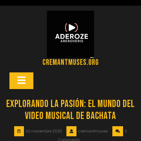
Saltar
al
contenido
cremantmuses.org
Botón
Abrir
Explorando la Pasión: El Mundo del
Video Musical de Bachata
02 noviembre 2025
cremantmuses
0
Comments