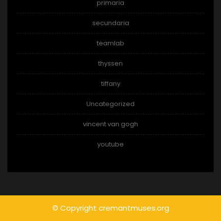
primaria
secundaria
teamlab
thyssen
tiffany
Uncategorized
vincent van gogh
youtube
© Copyright cremantmuses.org