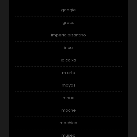
google
greco
imperio bizantino
inca
la caixa
m arte
mayas
mnac
moche
mochica
museo