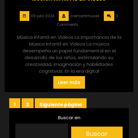
09 julio 2024
cremantmuses
0
Comments
Música Infantil en Videos La Importancia de la
Música Infantil en Videos La música
desempeña un papel fundamental en el
desarrollo de los niños, estimulando su
creatividad, imaginación y habilidades
cognitivas. En la era digital
Leer más
Paginación
1
2
Siguiente página
Página
Página
de
Buscar en
entradas
Buscar