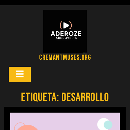
Saltar
al
contenido
cremantmuses.org
Botón
Abrir
Etiqueta:
desarrollo