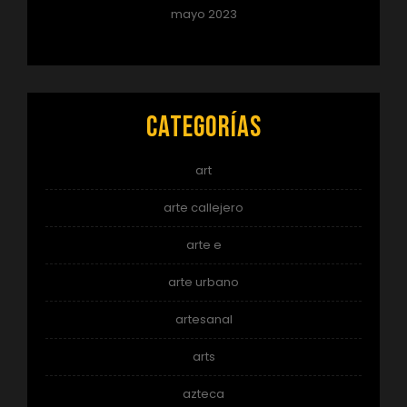
mayo 2023
Categorías
art
arte callejero
arte e
arte urbano
artesanal
arts
azteca