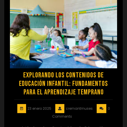
Explorando los Contenidos de
Educación Infantil: Fundamentos
para el Aprendizaje Temprano
23 enero 2025
cremantmuses
0
Comments