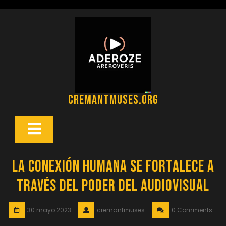
Saltar
al
contenido
cremantmuses.org
Botón
Abrir
La Conexión Humana se Fortalece a
Través del Poder del Audiovisual
30 mayo 2023
cremantmuses
0 Comments