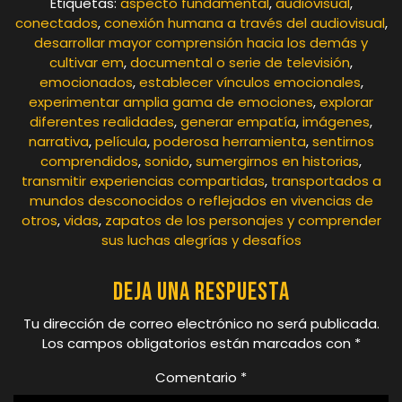
Etiquetas:
aspecto fundamental
,
audiovisual
,
conectados
,
conexión humana a través del audiovisual
,
desarrollar mayor comprensión hacia los demás y
cultivar em
,
documental o serie de televisión
,
emocionados
,
establecer vínculos emocionales
,
experimentar amplia gama de emociones
,
explorar
diferentes realidades
,
generar empatía
,
imágenes
,
narrativa
,
película
,
poderosa herramienta
,
sentirnos
comprendidos
,
sonido
,
sumergirnos en historias
,
transmitir experiencias compartidas
,
transportados a
mundos desconocidos o reflejados en vivencias de
otros
,
vidas
,
zapatos de los personajes y comprender
sus luchas alegrías y desafíos
Deja una respuesta
Tu dirección de correo electrónico no será publicada.
Los campos obligatorios están marcados con
*
Comentario
*