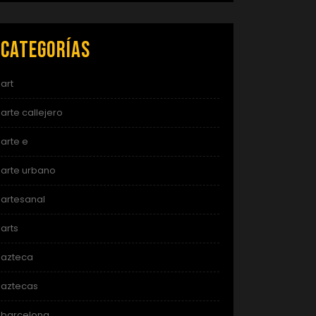
Categorías
art
arte callejero
arte e
arte urbano
artesanal
arts
azteca
aztecas
barcelona