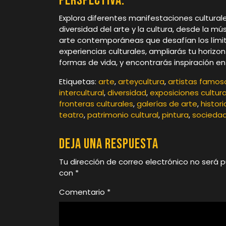
perspectiva.
Explora diferentes manifestaciones cultural
diversidad del arte y la cultura, desde la mú
arte contemporáneas que desafían los límite
experiencias culturales, ampliarás tu horiz
formas de vida, y encontrarás inspiración e
Etiquetas:
arte
,
arteycultura
,
artistas famos
intercultural
,
diversidad
,
exposiciones cultur
fronteras culturales
,
galerías de arte
,
histori
teatro
,
patrimonio cultural
,
pintura
,
socieda
Deja una respuesta
Tu dirección de correo electrónico no será p
con
*
Comentario
*