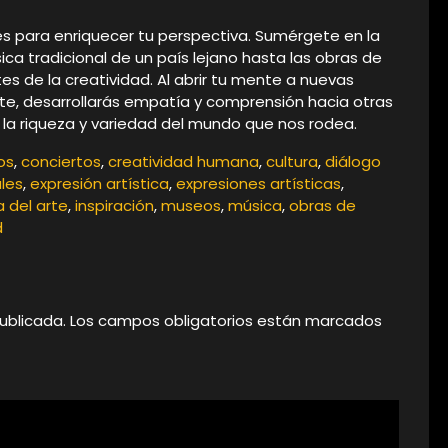
es para enriquecer tu perspectiva. Sumérgete en la
sica tradicional de un país lejano hasta las obras de
s de la creatividad. Al abrir tu mente a nuevas
onte, desarrollarás empatía y comprensión hacia otras
n la riqueza y variedad del mundo que nos rodea.
os
,
conciertos
,
creatividad humana
,
cultura
,
diálogo
ales
,
expresión artística
,
expresiones artísticas
,
a del arte
,
inspiración
,
museos
,
música
,
obras de
d
ublicada.
Los campos obligatorios están marcados