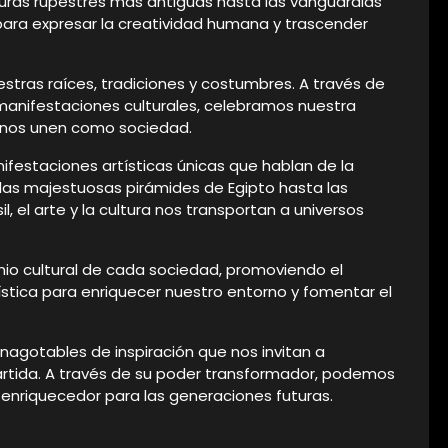
turas rupestres más antiguas hasta las vanguardias
ara expresar la creatividad humana y trascender
estras raíces, tradiciones y costumbres. A través de
 manifestaciones culturales, celebramos nuestra
 nos unen como sociedad.
estaciones artísticas únicas que hablan de la
e las majestuosas pirámides de Egipto hasta las
l, el arte y la cultura nos transportan a universos
onio cultural de cada sociedad, promoviendo el
stica para enriquecer nuestro entorno y fomentar el
s inagotables de inspiración que nos invitan a
rtida. A través de su poder transformador, podemos
y enriquecedor para las generaciones futuras.