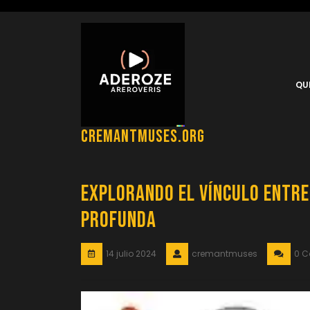
Saltar
al
contenido
QU
cremantmuses.org
Explorando el Vínculo entre
Profunda
14 julio 2024
cremantmuses
0 