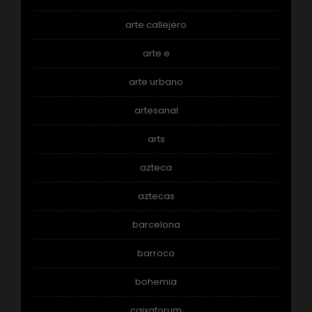
arte callejero
arte e
arte urbano
artesanal
arts
azteca
aztecas
barcelona
barroco
bohemia
caixaforum