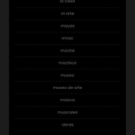
la caixa
m arte
mayas
mnac
moche
mochica
museo
museo de arte
música
musicales
obras