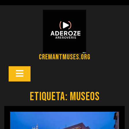
Saltar
al
contenido
cremantmuses.org
Botón
Abrir
Etiqueta:
museos