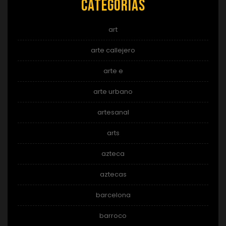
Categorías
art
arte callejero
arte e
arte urbano
artesanal
arts
azteca
aztecas
barcelona
barroco