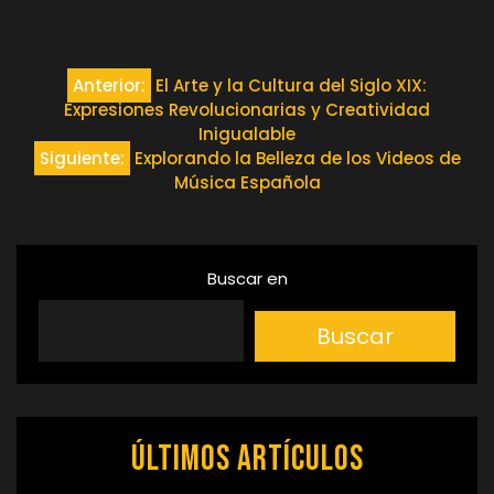
Navegación
Anterior:
El Arte y la Cultura del Siglo XIX:
Expresiones Revolucionarias y Creatividad
de
Inigualable
Siguiente:
Explorando la Belleza de los Videos de
entradas
Música Española
Buscar en
Buscar
Últimos artículos