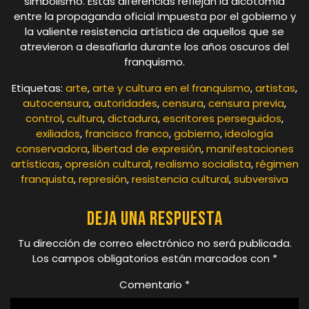
simbolismo. Estas diferencias reflejan la dicotomía
entre la propaganda oficial impuesta por el gobierno y
la valiente resistencia artística de aquellos que se
atrevieron a desafiarla durante los años oscuros del
franquismo.
Etiquetas:
arte
,
arte y cultura en el franquismo
,
artistas
,
autocensura
,
autoridades
,
censura
,
censura previa
,
control
,
cultura
,
dictadura
,
escritores perseguidos
,
exiliados
,
francisco franco
,
gobierno
,
ideología
conservadora
,
libertad de expresión
,
manifestaciones
artísticas
,
opresión cultural
,
realismo socialista
,
régimen
franquista
,
represión
,
resistencia cultural
,
subversiva
Deja una respuesta
Tu dirección de correo electrónico no será publicada.
Los campos obligatorios están marcados con
*
Comentario
*