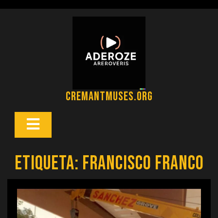
Saltar
al
contenido
cremantmuses.org
Botón
Abrir
Etiqueta:
francisco franco