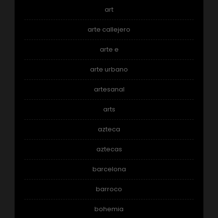
art
arte callejero
arte e
arte urbano
artesanal
arts
azteca
aztecas
barcelona
barroco
bohemia