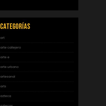
Categorías
art
arte callejero
arte e
arte urbano
artesanal
arts
azteca
aztecas