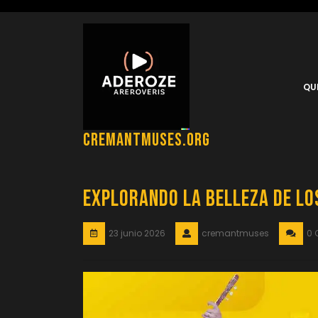
Saltar
al
contenido
QU
cremantmuses.org
Explorando la Belleza de lo
23 junio 2026
cremantmuses
0