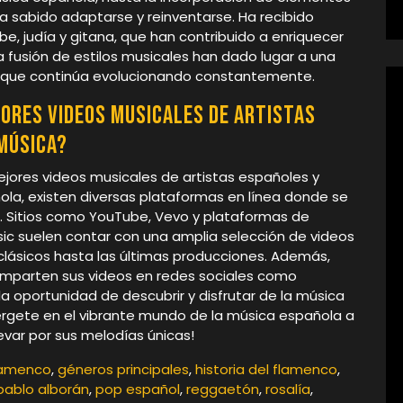
a sabido adaptarse y reinventarse. Ha recibido
be, judía y gitana, que han contribuido a enriquecer
la fusión de estilos musicales han dado lugar a una
a que continúa evolucionando constantemente.
ores videos musicales de artistas
 música?
ejores videos musicales de artistas españoles y
ola, existen diversas plataformas en línea donde se
. Sitios como YouTube, Vevo y plataformas de
ic suelen contar con una amplia selección de videos
clásicos hasta las últimas producciones. Además,
omparten sus videos en redes sociales como
a oportunidad de descubrir y disfrutar de la música
érgete en el vibrante mundo de la música española a
levar por sus melodías únicas!
lamenco
,
géneros principales
,
historia del flamenco
,
pablo alborán
,
pop español
,
reggaetón
,
rosalía
,