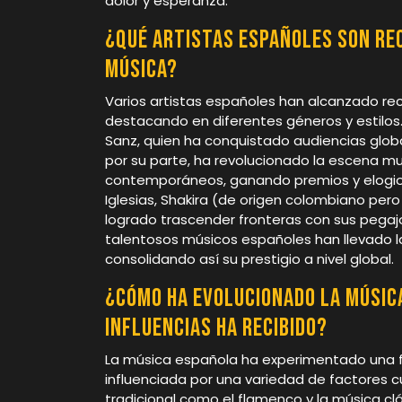
dolor y esperanza.
¿Qué artistas españoles son rec
música?
Varios artistas españoles han alcanzado re
destacando en diferentes géneros y estilos
Sanz, quien ha conquistado audiencias global
por su parte, ha revolucionado la escena m
contemporáneos, ganando premios y elogios 
Iglesias, Shakira (de origen colombiano per
logrado trascender fronteras con sus pegaj
talentosos músicos españoles han llevado la
consolidando así su prestigio a nivel global.
¿Cómo ha evolucionado la música
influencias ha recibido?
La música española ha experimentado una fa
influenciada por una variedad de factores cu
tradicional como el flamenco y la música cl