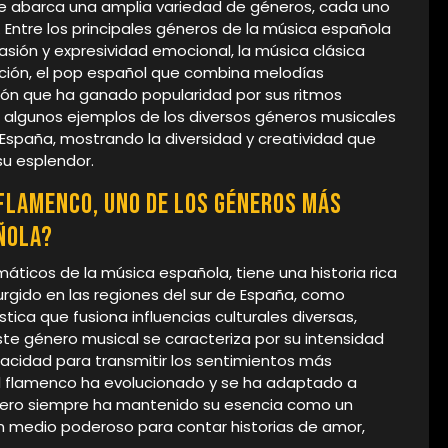
ue abarca una amplia variedad de géneros, cada uno
. Entre los principales géneros de la música española
sión y expresividad emocional, la música clásica
cación, el pop español que combina melodías
tón que ha ganado popularidad por sus ritmos
o algunos ejemplos de los diversos géneros musicales
spaña, mostrando la diversidad y creatividad que
su esplendor.
 flamenco, uno de los géneros más
ñola?
ticos de la música española, tiene una historia rica
urgido en las regiones del sur de España, como
tica que fusiona influencias culturales diversas,
Este género musical se caracteriza por su intensidad
acidad para transmitir los sentimientos más
 el flamenco ha evolucionado y se ha adaptado a
, pero siempre ha mantenido su esencia como un
un medio poderoso para contar historias de amor,