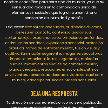
nombre específico para este tipo de música, ya que su
sensualidad radica en la combinación única de
elementos musicales que logran transmitir una
sensación de intimidad y pasión.
Etiquetas:
atmósfera adecuada
,
audiencias diversas
,
belleza en pantalla
,
contenido audiovisual
,
cortometrajes experimentales
,
emociones profundas
,
estimular los sentidos
,
experiencia sensorial
,
expresión
artística
,
forma de entretenimiento
,
fusión visual y
auditiva
,
iluminación sugerente
,
imágenes seductoras
,
impacto emocional
,
letras sugerentes
,
melodías
suaves
,
movimientos suaves de cámara
,
música
,
planos cercanos
,
reacciones emocionales
,
ritmos
envolventes
,
sensualidad deseada
,
video sensual com
musica
,
videoclips musicales
,
videos sensuales
Deja una respuesta
Tu dirección de correo electrónico no será publicada.
Los campos obligatorios están marcados con
*