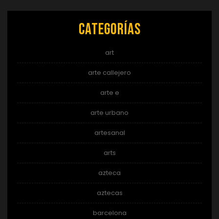
Categorías
art
arte callejero
arte e
arte urbano
artesanal
arts
azteca
aztecas
barcelona