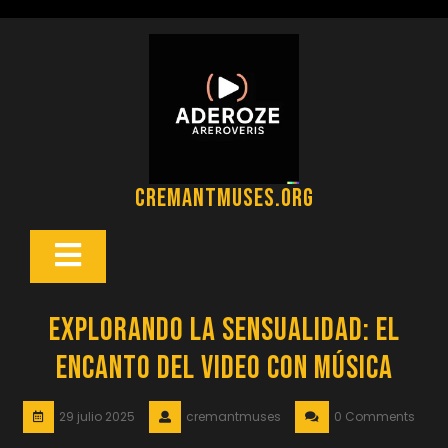
Saltar
al
contenido
cremantmuses.org
Botón
Abrir
Explorando la Sensualidad: El
Encanto del Video con Música
29 julio 2025
cremantmuses
0 Comments