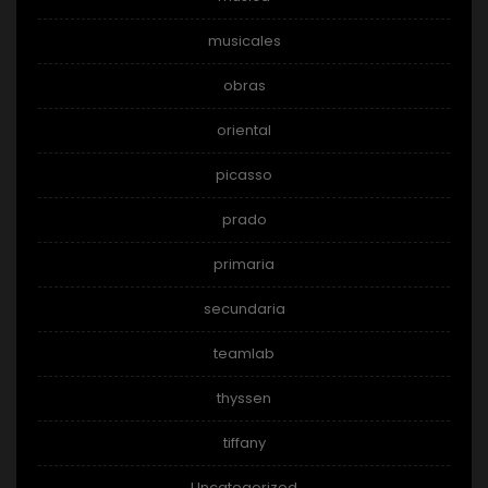
musicales
obras
oriental
picasso
prado
primaria
secundaria
teamlab
thyssen
tiffany
Uncategorized