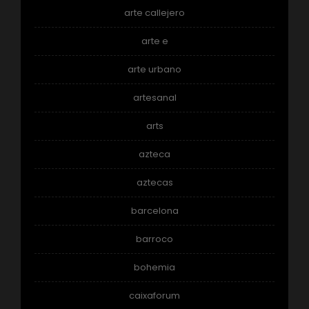
arte callejero
arte e
arte urbano
artesanal
arts
azteca
aztecas
barcelona
barroco
bohemia
caixaforum