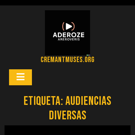
Saltar
al
contenido
cremantmuses.org
Botón
Abrir
Etiqueta:
audiencias
diversas