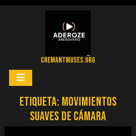
Saltar
al
contenido
cremantmuses.org
Botón
Abrir
Etiqueta:
movimientos
suaves de cámara