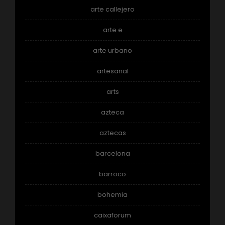
arte callejero
arte e
arte urbano
artesanal
arts
azteca
aztecas
barcelona
barroco
bohemia
caixaforum