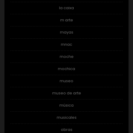
la caixa
m arte
mayas
mnac
moche
mochica
museo
museo de arte
música
musicales
obras