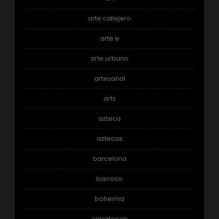
arte callejero
arte e
arte urbano
artesanal
arts
azteca
aztecas
barcelona
barroco
bohemia
caixaforum