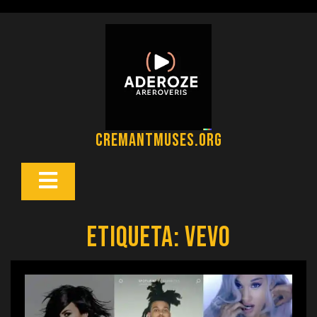
Saltar
al
contenido
cremantmuses.org
Botón
Abrir
Etiqueta:
vevo