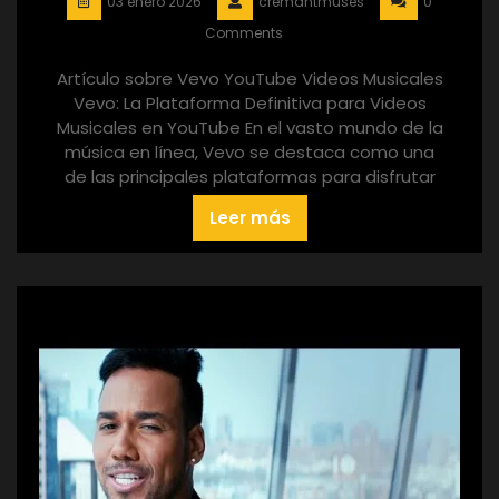
03 enero 2026
cremantmuses
0
Comments
Artículo sobre Vevo YouTube Videos Musicales
Vevo: La Plataforma Definitiva para Videos
Musicales en YouTube En el vasto mundo de la
música en línea, Vevo se destaca como una
de las principales plataformas para disfrutar
Leer más