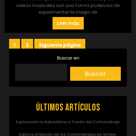
videos musicales son una forma poderosa de
experimentar la magia de
Leer más
Paginación
1
2
Siguiente página
Página
Página
de
Buscar en
entradas
Buscar
Últimos artículos
Explorando la Autoestima a Través del Cortometraje
Explora el Mundo de los Cortometrajes en Vimeo: