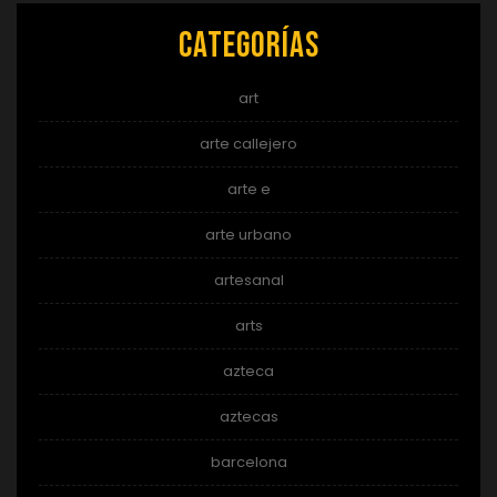
Categorías
art
arte callejero
arte e
arte urbano
artesanal
arts
azteca
aztecas
barcelona