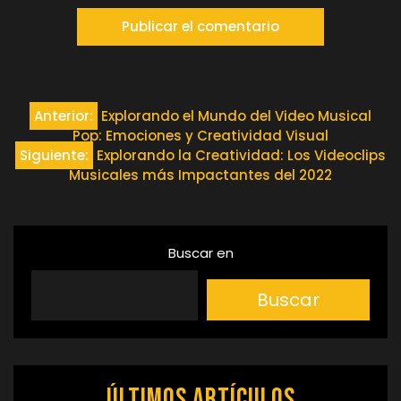
Navegación
Anterior:
Explorando el Mundo del Video Musical
Pop: Emociones y Creatividad Visual
de
Siguiente:
Explorando la Creatividad: Los Videoclips
Musicales más Impactantes del 2022
entradas
Buscar en
Buscar
Últimos artículos