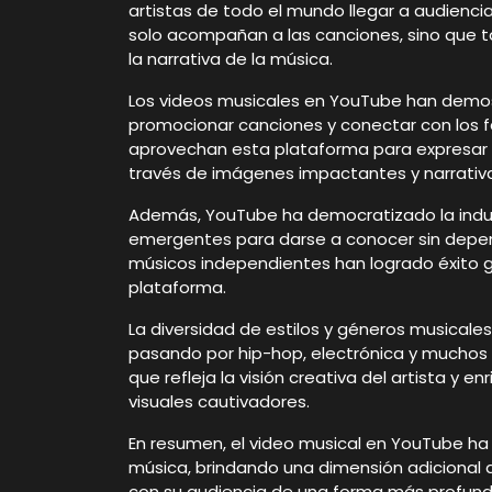
artistas de todo el mundo llegar a audienci
solo acompañan a las canciones, sino que t
la narrativa de la música.
Los videos musicales en YouTube han demo
promocionar canciones y conectar con los 
aprovechan esta plataforma para expresar su
través de imágenes impactantes y narrativa
Además, YouTube ha democratizado la indust
emergentes para darse a conocer sin depen
músicos independientes han logrado éxito gr
plataforma.
La diversidad de estilos y géneros musical
pasando por hip-hop, electrónica y muchos 
que refleja la visión creativa del artista y 
visuales cautivadores.
En resumen, el video musical en YouTube 
música, brindando una dimensión adicional a
con su audiencia de una forma más profunda 