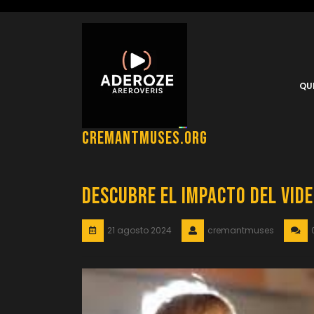
Saltar
al
contenido
QU
cremantmuses.org
Descubre el Impacto del Vid
21 agosto 2024
cremantmuses