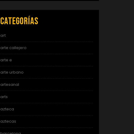
Categorías
art
arte callejero
arte e
arte urbano
artesanal
arts
azteca
aztecas
barcelona