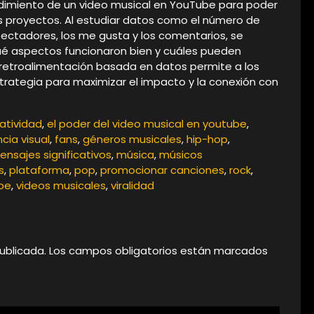
ndimiento de un video musical en YouTube para poder
ros proyectos. Al estudiar datos como el número de
pectadores, los me gusta y los comentarios, se
ué aspectos funcionaron bien y cuáles pueden
a retroalimentación basada en datos permite a los
strategia para maximizar el impacto y la conexión con
atividad
,
el poder del video musical en youtube
,
cia visual
,
fans
,
géneros musicales
,
hip-hop
,
ensajes significativos
,
música
,
músicos
s
,
plataforma
,
pop
,
promocionar canciones
,
rock
,
be
,
videos musicales
,
viralidad
ublicada.
Los campos obligatorios están marcados