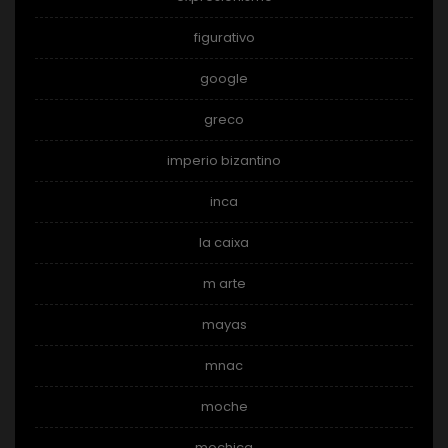
figurativo
google
greco
imperio bizantino
inca
la caixa
m arte
mayas
mnac
moche
mochica