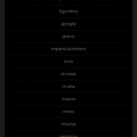
figurativo
google
greco
imperio bizantino
inca
la caixa
m arte
mayas
mnac
moche
mochica