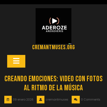
Saltar
al
contenido
cremantmuses.org
Botón
Abrir
Creando Emociones: Video con Fotos
al Ritmo de la Música
09 enero 2026
cremantmuses
0 Comments