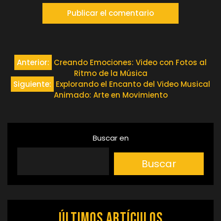
Navegación
Anterior:
Creando Emociones: Video con Fotos al
Ritmo de la Música
de
Siguiente:
Explorando el Encanto del Video Musical
Animado: Arte en Movimiento
entradas
Buscar en
Buscar
Últimos artículos