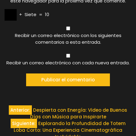
este navegador para la próxima vez que comente.
+
Siete
=
10
Recibir un correo electrónico con los siguientes
comentarios a esta entrada.
Recibir un correo electrónico con cada nueva entrada.
Navegación
Anterior:
Despierta con Energía: Video de Buenos
Días con Música para Inspirarte
de
Siguiente:
Explorando la Profundidad de Totem
Loba Corto: Una Experiencia Cinematográfica
entradas