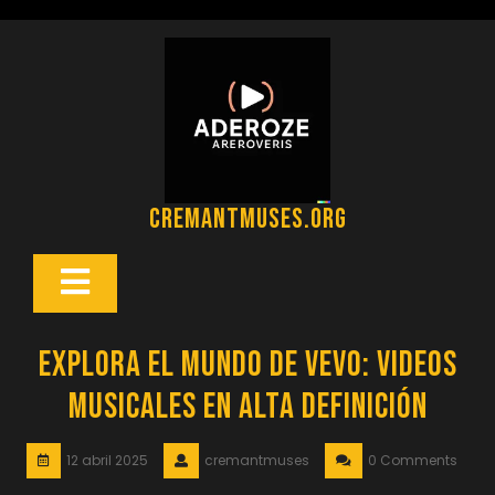
Saltar
al
contenido
cremantmuses.org
Botón
Abrir
Explora el Mundo de Vevo: Videos
Musicales en Alta Definición
12 abril 2025
cremantmuses
0 Comments