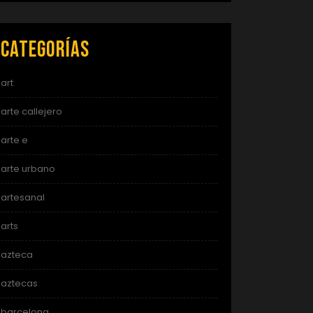
Categorías
art
arte callejero
arte e
arte urbano
artesanal
arts
azteca
aztecas
barcelona