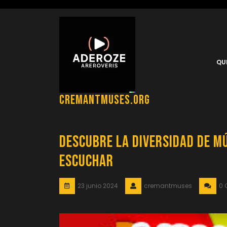
Saltar
al
contenido
QU
cremantmuses.org
Descubre la Diversidad de M
Escuchar
23 junio 2024
cremantmuses
0