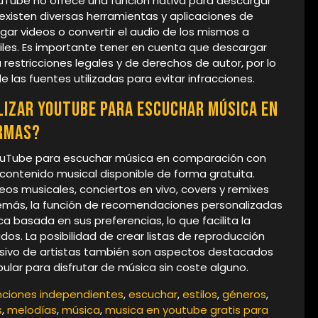
uTube no ofrece una función nativa para descargar
xisten diversas herramientas y aplicaciones de
gar videos o convertir el audio de los mismos a
les. Es importante tener en cuenta que descargar
estricciones legales y de derechos de autor, por lo
 las fuentes utilizadas para evitar infracciones.
lizar YouTube para escuchar música en
rmas?
r YouTube para escuchar música en comparación con
contenido musical disponible de forma gratuita.
os musicales, conciertos en vivo, covers y remixes
demás, la función de recomendaciones personalizadas
a basada en sus preferencias, lo que facilita la
os. La posibilidad de crear listas de reproducción
usivo de artistas también son aspectos destacados
ar para disfrutar de música sin coste alguno.
ciones independientes
,
escuchar
,
estilos
,
géneros
,
s
,
melodías
,
música
,
musica en youtube gratis para