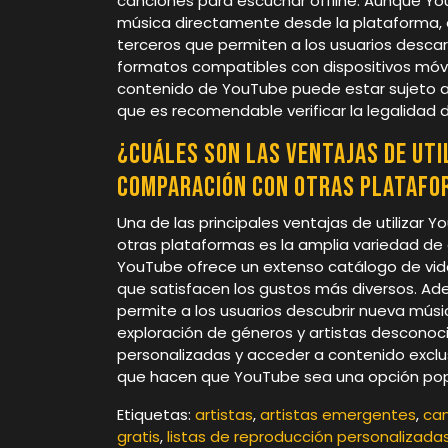
canciones para escuchar offline. Aunque Yo
música directamente desde la plataforma, e
terceros que permiten a los usuarios descar
formatos compatibles con dispositivos móvi
contenido de YouTube puede estar sujeto a r
que es recomendable verificar la legalidad de
¿Cuáles son las ventajas de uti
comparación con otras platafo
Una de las principales ventajas de utiliza
otras plataformas es la amplia variedad de 
YouTube ofrece un extenso catálogo de vide
que satisfacen los gustos más diversos. A
permite a los usuarios descubrir nueva músic
exploración de géneros y artistas desconocid
personalizadas y acceder a contenido excl
que hacen que YouTube sea una opción popul
Etiquetas:
artistas
,
artistas emergentes
,
can
gratis
,
listas de reproducción personalizada