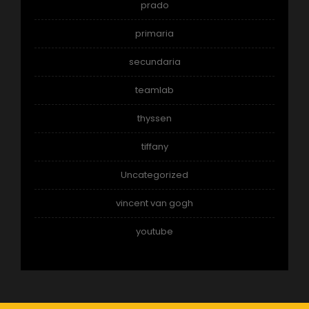
prado
primaria
secundaria
teamlab
thyssen
tiffany
Uncategorized
vincent van gogh
youtube