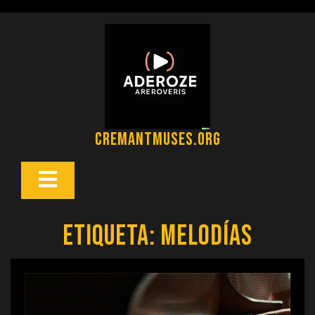
Saltar
al
contenido
cremantmuses.org
Botón
Abrir
Etiqueta:
melodías