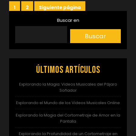
Paginación
1
2
Siguiente página
Página
Página
de
Buscar en
entradas
Buscar
Últimos artículos
Explorando la Magia: Videos Musicales del Pájaro
Soñador
Explorando el Mundo de los Videos Musicales Online
Explorando la Magia del Cortometraje de Amor en la
Pantalla
Explorando la Profundidad de un Cortometraje en