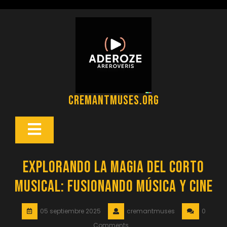
Saltar
al
contenido
cremantmuses.org
Botón
Abrir
Explorando la Magia del Corto
Musical: Fusionando Música y Cine
05 septiembre 2025
cremantmuses
0
Comments