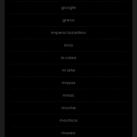
google
greco
imperio bizantino
inca
la caixa
m arte
mayas
mnac
moche
mochica
museo