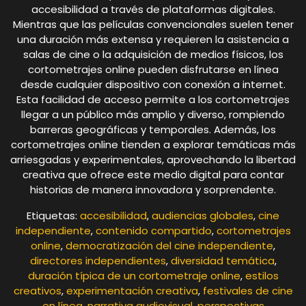
accesibilidad a través de plataformas digitales.
Mientras que las películas convencionales suelen tener
una duración más extensa y requieren la asistencia a
salas de cine o la adquisición de medios físicos, los
cortometrajes online pueden disfrutarse en línea
desde cualquier dispositivo con conexión a internet.
Esta facilidad de acceso permite a los cortometrajes
llegar a un público más amplio y diverso, rompiendo
barreras geográficas y temporales. Además, los
cortometrajes online tienden a explorar temáticas más
arriesgadas y experimentales, aprovechando la libertad
creativa que ofrece este medio digital para contar
historias de manera innovadora y sorprendente.
Etiquetas:
accesibilidad
,
audiencias globales
,
cine
independiente
,
contenido compartido
,
cortometrajes
online
,
democratización del cine independiente
,
directores independientes
,
diversidad temática
,
duración típica de un cortometraje online
,
estilos
creativos
,
experimentación creativa
,
festivales de cine
en línea
,
narrativa audiovisual
,
perspectivas