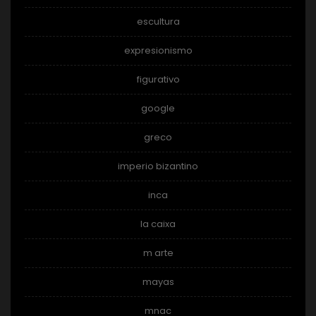
escultura
expresionismo
figurativo
google
greco
imperio bizantino
inca
la caixa
m arte
mayas
mnac