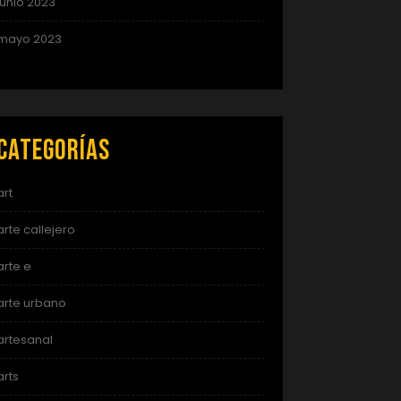
junio 2023
mayo 2023
Categorías
art
arte callejero
arte e
arte urbano
artesanal
arts