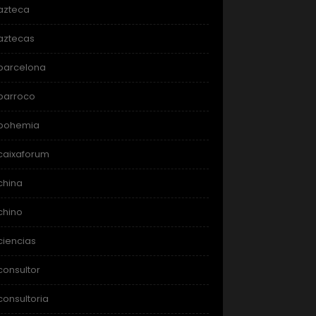
azteca
aztecas
barcelona
barroco
bohemia
caixaforum
china
chino
ciencias
consultor
consultoria