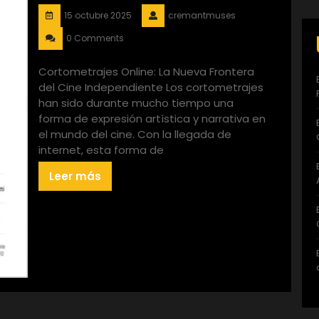
15 octubre 2025
cremantmuses
0 Comments
Cortometrajes Online: La Nueva Frontera
del Cine Independiente Los cortometrajes
han sido durante mucho tiempo una
forma de expresión artística y narrativa en
el mundo del cine. Con la llegada de
internet, esta forma de
Leer más