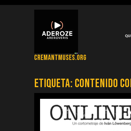
Saltar
al
contenido
QU
cremantmuses.org
Etiqueta:
contenido c