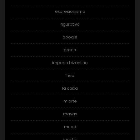
expresionismo
figurativo
google
greco
imperio bizantino
inca
la caixa
m arte
mayas
mnac
moche