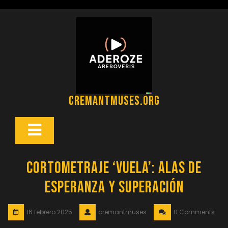
Saltar
al
contenido
cremantmuses.org
Botón
Abrir
Cortometraje ‘Vuela’: Alas de
Esperanza y Superación
16 febrero 2025
cremantmuses
0 Comments