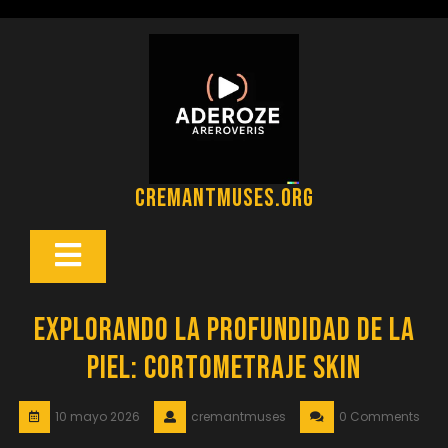
Saltar
al
contenido
cremantmuses.org
Botón
Abrir
Explorando la Profundidad de la
Piel: Cortometraje Skin
10 mayo 2026
cremantmuses
0 Comments