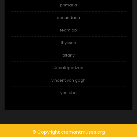
primaria
secundaria
teamlab
thyssen
tiffany
Uncategorized
vincent van gogh
youtube
© Copyright cremantmuses.org