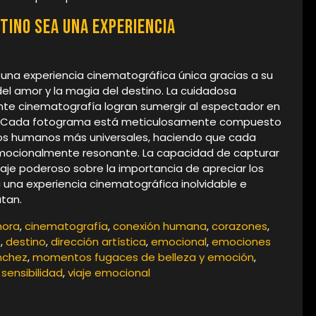
tino sea una experiencia
una experiencia cinematográfica única gracias a su
del amor y la magia del destino. La cuidadosa
ante cinematografía logran sumergir al espectador en
r. Cada fotograma está meticulosamente compuesto
ntos humanos más universales, haciendo que cada
ocionalmente resonante. La capacidad de capturar
saje poderoso sobre la importancia de apreciar los
una experiencia cinematográfica inolvidable e
utan.
nora
,
cinematografía
,
conexión humana
,
corazones
,
s
,
destino
,
dirección artística
,
emocional
,
emociones
nchez
,
momentos fugaces de belleza y emoción
,
,
sensibilidad
,
viaje emocional