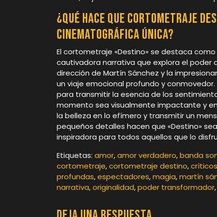
¿Qué hace que cortometraje Des
cinematográfica única?
El cortometraje «Destino» se destaca como 
cautivadora narrativa que explora el poder 
dirección de Martín Sánchez y la impresion
un viaje emocional profundo y conmovedo
para transmitir la esencia de los sentimie
momento sea visualmente impactante y em
la belleza en lo efímero y transmitir un men
pequeños detalles hacen que «Destino» sea 
inspiradora para todos aquellos que lo disfr
Etiquetas:
amor
,
amor verdadero
,
banda so
cortometraje
,
cortometraje destino
,
crítico
profundas
,
espectadores
,
magia
,
martín sá
narrativa
,
originalidad
,
poder transformador
Deja una respuesta