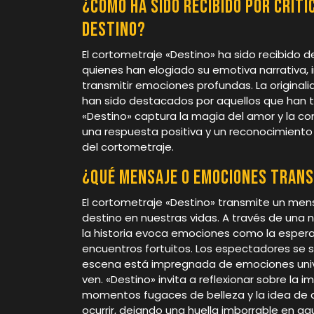
¿Cómo ha sido recibido por crít
Destino?
El cortometraje «Destino» ha sido recibido 
quienes han elogiado su emotiva narrativa,
transmitir emociones profundas. La original
han sido destacados por aquellos que han te
«Destino» captura la magia del amor y la c
una respuesta positiva y un reconocimiento 
del cortometraje.
¿Qué mensaje o emociones tran
El cortometraje «Destino» transmite un mens
destino en nuestras vidas. A través de una 
la historia evoca emociones como la espera
encuentros fortuitos. Los espectadores se s
escena está impregnada de emociones unive
ven. «Destino» invita a reflexionar sobre la 
momentos fugaces de belleza y la idea de 
ocurrir, dejando una huella imborrable en a