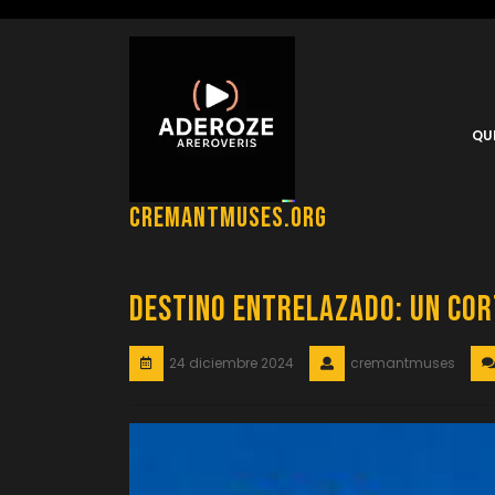
Saltar
al
contenido
QU
cremantmuses.org
Destino Entrelazado: Un Co
24 diciembre 2024
cremantmuses