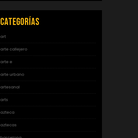
Categorías
art
arte callejero
arte e
arte urbano
artesanal
arts
azteca
aztecas
barcelona