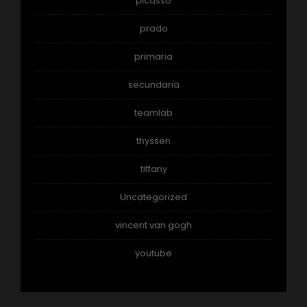
picasso
prado
primaria
secundaria
teamlab
thyssen
tiffany
Uncategorized
vincent van gogh
youtube