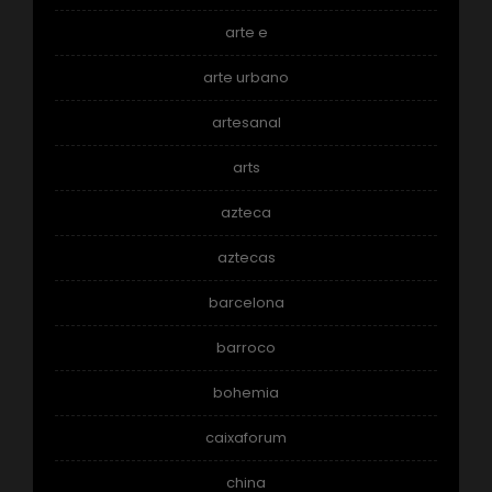
arte e
arte urbano
artesanal
arts
azteca
aztecas
barcelona
barroco
bohemia
caixaforum
china