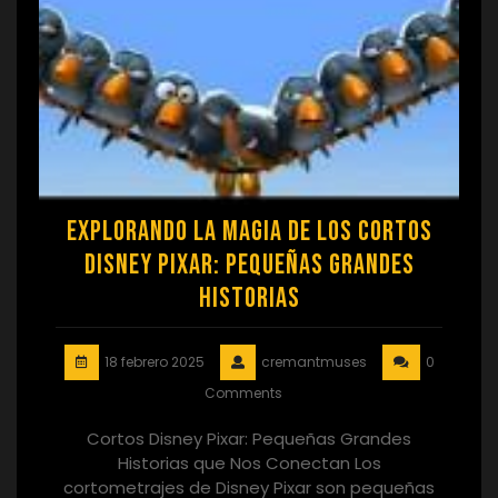
Explorando la Magia de los Cortos
Disney Pixar: Pequeñas Grandes
Historias
18 febrero 2025
cremantmuses
0
Comments
Cortos Disney Pixar: Pequeñas Grandes
Historias que Nos Conectan Los
cortometrajes de Disney Pixar son pequeñas