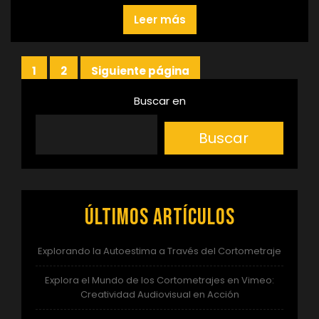
Leer más
Paginación
1
2
Siguiente página
Página
Página
de
Buscar en
entradas
Buscar
Últimos artículos
Explorando la Autoestima a Través del Cortometraje
Explora el Mundo de los Cortometrajes en Vimeo:
Creatividad Audiovisual en Acción