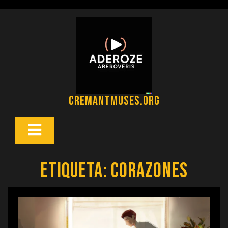
Saltar
al
contenido
cremantmuses.org
Botón
Abrir
Etiqueta:
corazones