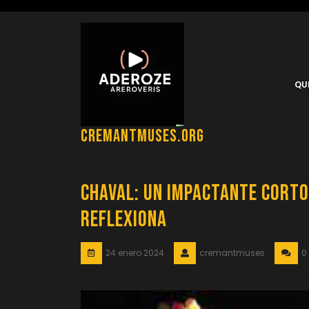
Saltar
al
contenido
QU
cremantmuses.org
Chaval: Un Impactante Cort
Reflexiona
24 enero 2024
cremantmuses
0