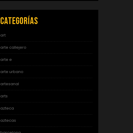
Categorías
art
arte callejero
arte e
arte urbano
artesanal
arts
azteca
aztecas
barcelona