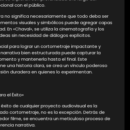
onal con el público.
ara no significa necesariamente que todo deba ser
lementos visuales y simbólicos puede agregar capas
ad. En «Chaval», se utiliza la cinematografía y los
deas sin necesidad de diálogos explícitos.
encial para lograr un cortometraje impactante y
rrativa bien estructurada puede capturar la
mento y mantenerla hasta el final. Este
e una historia clara, se crea un vínculo poderoso
resión duradera en quienes lo experimentan.
ra el Éxito»
xito de cualquier proyecto audiovisual es la
amado cortometraje, no es la excepción. Detrás de
or filme, se encuentra un meticuloso proceso de
rencia narrativa.